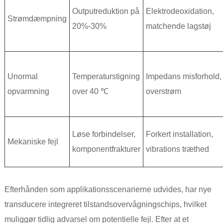
Outputreduktion på
Elektrodeoxidation,
Strømdæmpning
20%-30%
matchende lagstøj
Unormal
Temperaturstigning
Impedans misforhold,
opvarmning
over 40 ℃
overstrøm
Løse forbindelser,
Forkert installation,
Mekaniske fejl
komponentfrakturer
vibrations træthed
Efterhånden som applikationsscenarierne udvides, har nye
transducere integreret tilstandsovervågningschips, hvilket
muliggør tidlig advarsel om potentielle fejl. Efter at et