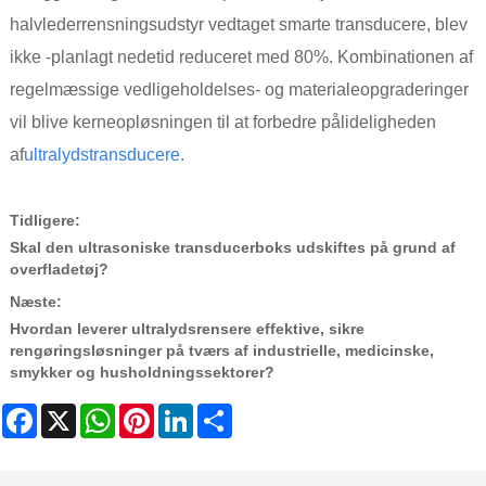
halvlederrensningsudstyr vedtaget smarte transducere, blev
ikke -planlagt nedetid reduceret med 80%. Kombinationen af
​​regelmæssige vedligeholdelses- og materialeopgraderinger
vil blive kerneopløsningen til at forbedre pålideligheden
af
ultralydstransducere
.
Tidligere:
Skal den ultrasoniske transducerboks udskiftes på grund af
overfladetøj?
Næste:
Hvordan leverer ultralydsrensere effektive, sikre
rengøringsløsninger på tværs af industrielle, medicinske,
smykker og husholdningssektorer?
Facebook
X
WhatsApp
Pinterest
LinkedIn
Share