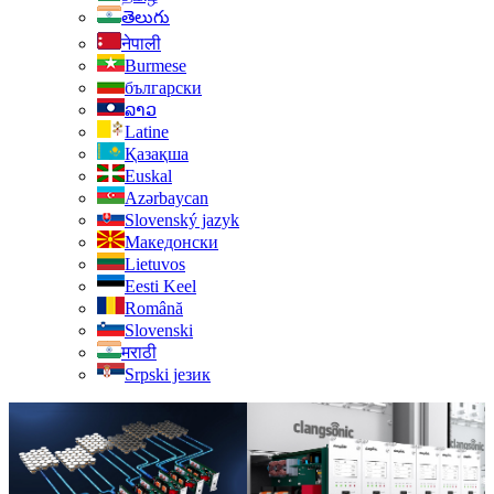
తెలుగు
नेपाली
Burmese
български
ລາວ
Latine
Қазақша
Euskal
Azərbaycan
Slovenský jazyk
Македонски
Lietuvos
Eesti Keel
Română
Slovenski
मराठी
Srpski језик