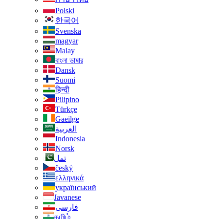
Polski
한국어
Svenska
magyar
Malay
বাংলা ভাষার
Dansk
Suomi
हिन्दी
Pilipino
Türkçe
Gaeilge
العربية
Indonesia
Norsk‎
تمل
český
ελληνικά
український
Javanese
فارسی
தமிழ்