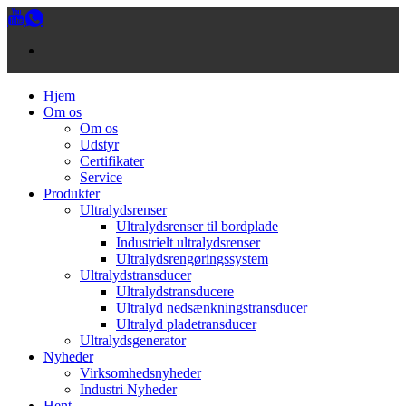
Hjem
Om os
Om os
Udstyr
Certifikater
Service
Produkter
Ultralydsrenser
Ultralydsrenser til bordplade
Industrielt ultralydsrenser
Ultralydsrengøringssystem
Ultralydstransducer
Ultralydstransducere
Ultralyd nedsænkningstransducer
Ultralyd pladetransducer
Ultralydsgenerator
Nyheder
Virksomhedsnyheder
Industri Nyheder
Hent