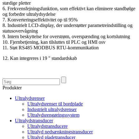
stædige pletter
6. Frekvensfejningsfunktion, som effektivt kan eliminere standbølge
og forbedre ultralydsydelse
7. Konverteringseffektivitet op til 95%
8. Industrielt LCD-display, der understøtter parametreindstilling og
statusovervågning
9. Intern beskyttelse for overstrøm, overspænding og kortslutning
10. Fjernbetjening, kan tilsluttes til PLC og HMI osv
11. Støt RS485 MODBUS RTU-kommunikation
12. Kan integreres i 19 '' standardskab
Produkter
Ultralydsrenser
Ultralydsrenser til bordplade
Industrielt ultralydsrenser
Ultralydsrengøringssystem
Ultralydstransducer
Ultralydstransducere
Ultralyd nedsænkningstransducer
Ultralyd pladetransducer