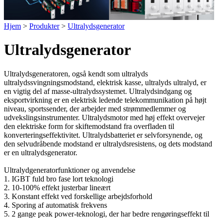
Hjem
>
Produkter
>
Ultralydsgenerator
Ultralydsgenerator
Ultralydsgeneratoren, også kendt som ultralyds
ultralydssvingningsmodstand, elektrisk kasse, ultralyds ultralyd, er
en vigtig del af masse-ultralydssystemet. Ultralydsindgang og
eksportvirkning er en elektrisk ledende telekommunikation på højt
niveau, sportssender, der arbejder med strømmedlemmer og
udvekslingsinstrumenter. Ultralydsmotor med høj effekt overvejer
den elektriske form for skiftemodstand fra overfladen til
konverteringseffektivitet. Ultralydsbatteriet er selvforsynende, og
den selvudråbende modstand er ultralydsresistens, og dets modstand
er en ultralydsgenerator.
Ultralydgeneratorfunktioner og anvendelse
1. IGBT fuld bro fase lort teknologi
2. 10-100% effekt justerbar lineært
3. Konstant effekt ved forskellige arbejdsforhold
4. Sporing af automatisk frekvens
5. 2 gange peak power-teknologi, der har bedre rengøringseffekt til