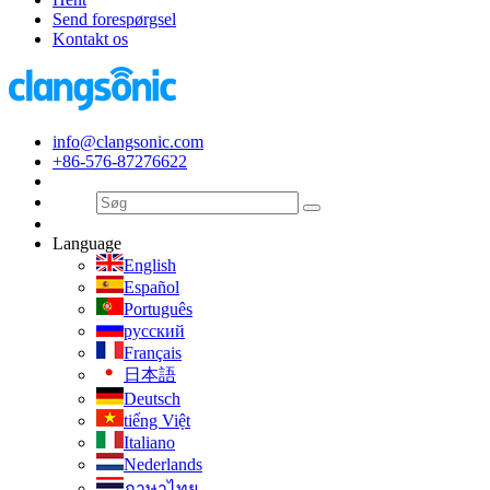
Send forespørgsel
Kontakt os
info@clangsonic.com
+86-576-87276622
Language
English
Español
Português
русский
Français
日本語
Deutsch
tiếng Việt
Italiano
Nederlands
ภาษาไทย