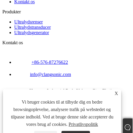
Kontakt os
Produkter
Ultralydsrenser
Ultralydstransducer
Ultralydsgenerator
Kontakt os
+86-576-87276622
info@clangsonic.com
Houwan Industrial Park, Yuhuan City, Zhejiang-
X
provinsen Kina
Vi bruger cookies til at tilbyde dig en bedre
Links
browsingoplevelse, analysere trafik på webstedet og
Sitemap
RSS
tilpasse indhold. Ved at bruge denne side accepterer du
XML
vores brug af cookies.
Privatlivspolitik
Privatlivspolitik