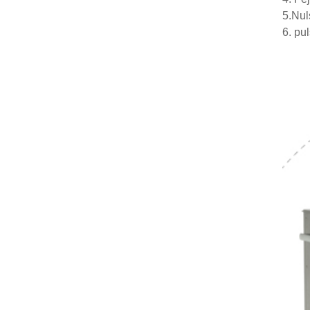
5.Nuls
6. pu