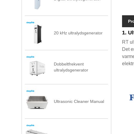
Pr
1. U
20 kHz ultralydsgenerator
RT ul
Det e
varme
elekt
Dobbeltfrekvent
ultralydsgenerator
Ultrasonic Cleaner Manual