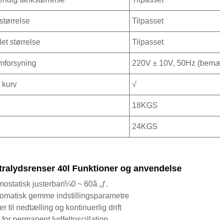
størrelse
Tilpasset
et størrelse
Tilpasset
mforsyning
220V ± 10V, 50Hz (bemærk
kurv
√
18KGS
24KGS
ltralydsrenser 40l Funktioner og anvendelse
mostatisk justerbarï¼0 ~ 60â „ƒ.
tomatisk gemme indstillingsparametre
r til nedtælling og kontinuerlig drift
 for permanent lydfeltoscillation