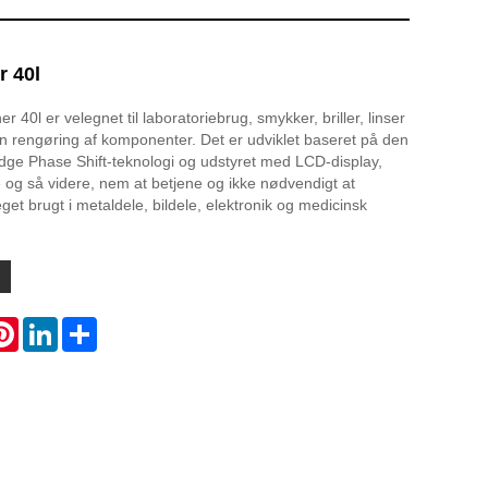
r 40l
r 40l er velegnet til laboratoriebrug, smykker, briller, linser
fin rengøring af komponenter. Det er udviklet baseret på den
dge Phase Shift-teknologi og udstyret med LCD-display,
og så videre, nem at betjene og ikke nødvendigt at
et brugt i metaldele, bildele, elektronik og medicinsk
atsApp
Pinterest
LinkedIn
Share