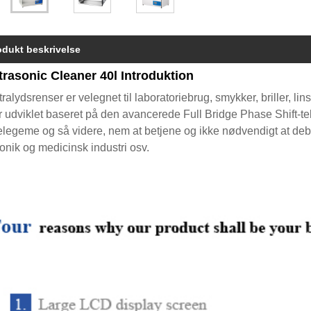
odukt beskrivelse
ltrasonic Cleaner 40l Introduktion
tralydsrenser er velegnet til laboratoriebrug, smykker, briller, li
r udviklet baseret på den avancerede Full Bridge Phase Shift-te
legeme og så videre, nem at betjene og ikke nødvendigt at debu
ronik og medicinsk industri osv.