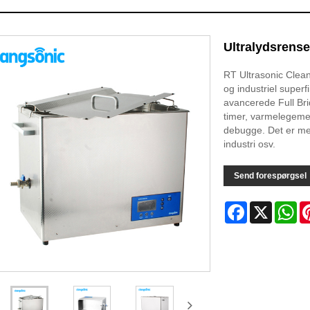
Ultralydsrense
RT Ultrasonic Cleane
og industriel super
avancerede Full Bri
timer, varmelegeme 
debugge. Det er meg
industri osv.
Send forespørgsel
Facebook
X
Wh