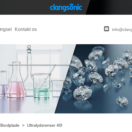
ørgsel
Kontakt os
info@clan
l Bordplade
>
Ultralydsrenser 40l