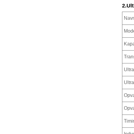
2.Ul
Nav
Mod
Kapa
Tran
Ultr
Ultra
Opva
Opva
Timi
Indv