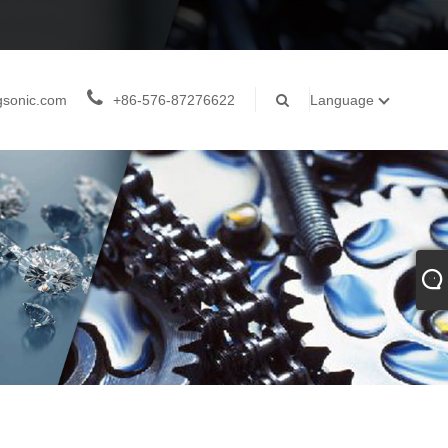
gsonic.com
+86-576-87276622
Language