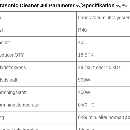
trasonic Cleaner 40l Parameter ¼ˆSpecifikation ¼ ‰
n
Laboratorium ultralydsre
el
R40
citet
40L
sducer QTY
18 STK
alydsfrekvens
28 / kHz eller 40 kHz
lydskraft
900W
rmningskraft
400W
rmningstemperatur
0-60 ° C
ng
0-99 min. eller normalt å
endig tankstørrelse
Tilpasset