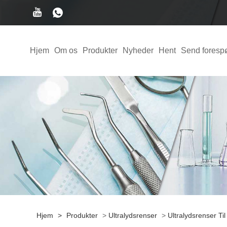
Hjem
Om os
Produkter
Nyheder
Hent
Send foresp
Hjem
>
Produkter
>
Ultralydsrenser
>
Ultralydsrenser Ti