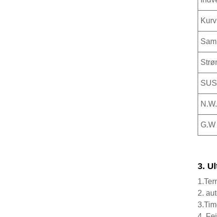
Kurv
Saml
Strø
SUS 
N.W.
G.W
3. U
1.Ter
2. au
3.Time
4. Fej