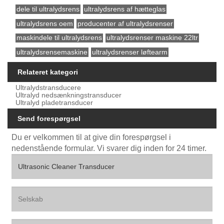
dele til ultralydsrens
ultralydsrens af hætteglas
ultralydsrens oem
producenter af ultralydsrenser
maskindele til ultralydsrens
ultralydsrenser maskine 22ltr
ultralydsrensemaskine
ultralydsrenser løftearm
Relateret kategori
Ultralydstransducere
Ultralyd nedsænkningstransducer
Ultralyd pladetransducer
Send forespørgsel
Du er velkommen til at give din forespørgsel i
nedenstående formular. Vi svarer dig inden for 24 timer.