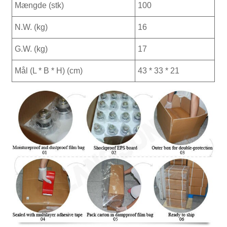
Mængde (stk)
100
N.W. (kg)
16
G.W. (kg)
17
Mål (L * B * H) (cm)
43 * 33 * 21