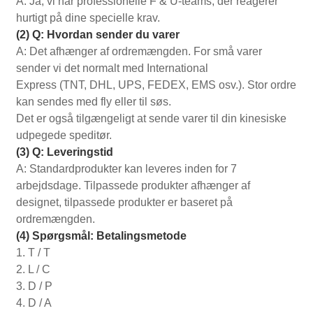
A: Ja, vi har professionelle F & U-teams, der reagerer
hurtigt på dine specielle krav.
(2) Q: Hvordan sender du varer
A: Det afhænger af ordremængden. For små varer
sender vi det normalt med International
Express (TNT, DHL, UPS, FEDEX, EMS osv.). Stor ordre
kan sendes med fly eller til søs.
Det er også tilgængeligt at sende varer til din kinesiske
udpegede speditør.
(3) Q: Leveringstid
A: Standardprodukter kan leveres inden for 7
arbejdsdage. Tilpassede produkter afhænger af
designet, tilpassede produkter er baseret på
ordremængden.
(4) Spørgsmål: Betalingsmetode
1. T / T
2. L / C
3. D / P
4. D / A