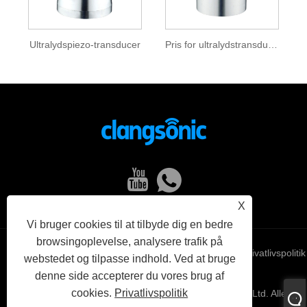
Ultralydspiezo-transducer
Pris for ultralydstransducer
X
Vi bruger cookies til at tilbyde dig en bedre
browsingoplevelse, analysere trafik på
Links
Sitemap
RSS
XML
Privatlivspolitik
webstedet og tilpasse indhold. Ved at bruge
denne side accepterer du vores brug af
cookies.
Privatlivspolitik
Copyright © 2022 Yuhuan Clangsonic Ultrasonic Co., Ltd. Alle
rettigheder forbeholdes.