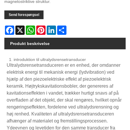
magnetostriktive struktur.
Send forespørgsel
Facebook
X
WhatsApp
Pinterest
LinkedIn
Share
Produkt beskrivelse
1. introduktion til ultralydsrensetransducer
Ultralydsrensetransduceren er en enhed, der omdanner
elektrisk energi til mekanisk energi (lydvibration) ved
hjælp af den piezoelektriske effekt af piezoelektrisk
keramik. Højtrykskavitationsbobler, der genereres af
kavitationseffekten i vandet, trækker hurtigt snavs af på
overfladen af ​​det objekt, der skal rengøres, hvilket opnår
rengøringseffekten, fordelene ved ultralydsrensning og
høj renhed. Kvaliteten af ​​ultralydsrensetransduceren
afhænger af materialet og fremstillingsprocessen.
Ydeevnen og levetiden for den samme transducer fra