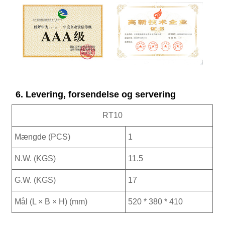
6. Levering, forsendelse og servering
RT10
Mængde (PCS)
1
N.W. (KGS)
11.5
G.W. (KGS)
17
Mål (L × B × H) (mm)
520 * 380 * 410