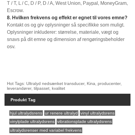
T / T, L / C, D / P, D / A, West Union, Paypal, MoneyGram,
Escrow.
8. Hvilken frekvens og effekt er egnet til vores emne?
Kontakt os og giv oplysninger så specifikke som muligt.
Oplysninger inkluderer: størrelse, materiale, vægt og
snavs på dit emne og dimension af rengøringsbeholder
osv.
Hot Tags: Ultralyd nedsænket transducer, Kina, producenter,
leverandører, tilpasset, kvalitet
Produkt Tag
hjul ultralydsrens
ur renere ultralyd
vinyl ultralydsrens
vinylplade ultralydsrens
vibrationsplade ultralydsrens
ultralydsrenser med variabel frekvens