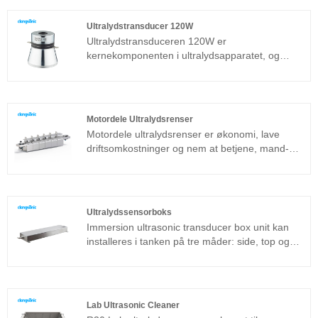
almindeligt anvendt sandwichtransducer ud over
den magnetostriktive struktur.
Ultralydstransducer 120W
Ultralydstransduceren 120W er
kernekomponenten i ultralydsapparatet, og
dens parameteregenskaber bestemmer ydelsen
for hele enheden. Ultralydstransduceren 120W
er en almindeligt anvendt sandwichtransducer
ud over den magnetostriktive struktur.
Motordele Ultralydsrenser
Motordele ultralydsrenser er økonomi, lave
driftsomkostninger og nem at betjene, mand-
maskindialogmodel, der hjælper dig hurtigt og
nemt med at udføre rengøringsopgaven.
Installation af motordele ultralydsrenser er kun
få trin, den kan placeres i næsten alle
Ultralydssensorboks
produktionsområder.
Immersion ultrasonic transducer box unit kan
installeres i tanken på tre måder: side, top og
bund. Ultralydsrenseanordningen består af
ultralydstransduceren og generatoren. Hvis
ultralydsrensemaskine af standardmodellen ikke
kan anvendes på et specifikt arbejdsmiljø, kan
Lab Ultrasonic Cleaner
du også fremstille nedsænkning