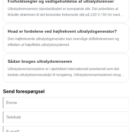
Forholdsregler og vedligeholdelse af ultralydsrenser
fordele og praktiske tips til at bruge ultralydsrensningssystemer, der
hjælper virksomheder med at optimere driften og reducere nedetiden.
Ultralydsrenserens standardkabel er europæisk stik. Det anbefales at
tilslutte strømmen til det kinesiske trebenede stik på 220 V / 50 Hz med
omskiftningsstikket,
Hvad er fordelene ved højfrekvent ultralydsgenerator?
Den højfrekvente ultralydsgenerator kan overvåge driftsfrekvensen og
effekten af ​​højeffekts ultralydssystemet.
Sådan bruges ultralydsrenseren
Ultralydsrensemaskine er i øjeblikket internationalt anerkendt som det
bedste ultralydsrenseudstyr til rengøring. Ultralydsrensemaskinen bruger
princippet om ultralydsrensning for at være enkel og hurtig.
Send forespørgsel