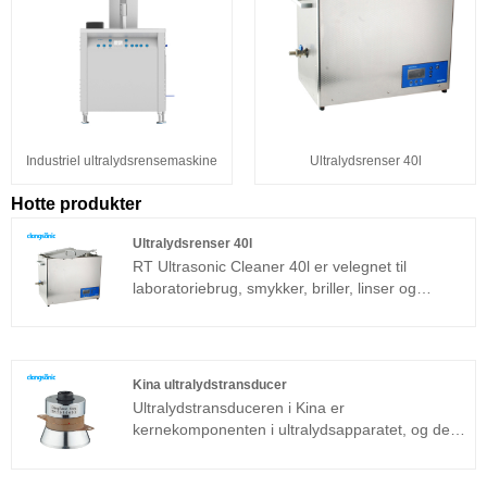
Industriel ultralydsrensemaskine
Ultralydsrenser 40l
Hotte produkter
Ultralydsrenser 40l
RT Ultrasonic Cleaner 40l er velegnet til
laboratoriebrug, smykker, briller, linser og
industriel superfin rengøring af komponenter.
Det er udviklet baseret på den avancerede Full
Bridge Phase Shift-teknologi og udstyret med
LCD-display, timer, varmelegeme og så videre,
Kina ultralydstransducer
nem at betjene og ikke nødvendigt at debugge.
Ultralydstransduceren i Kina er
Det er meget brugt i metaldele, bildele,
kernekomponenten i ultralydsapparatet, og dets
elektronik og medicinsk industri osv.
parameteregenskaber bestemmer ydelsen for
hele enheden. Ultralydstransduceren er en