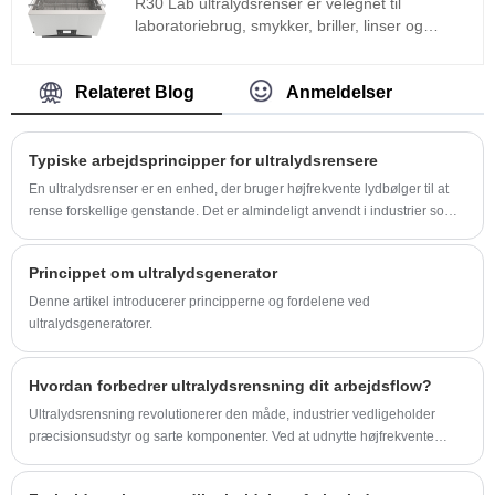
R30 Lab ultralydsrenser er velegnet til
ultralydstransducerpakke i henhold til tilpasning
laboratoriebrug, smykker, briller, linser og
af specielle specifikationer.
industriel superfin rengøring af komponenter.
Lab ultralydsrenser er udviklet baseret på den
avancerede Full Bridge Phase Shift-teknologi og
Relateret Blog
Anmeldelser
udstyret med LCD-skærm, timer, varmelegeme
og så videre, nem at betjene og ikke nødvendigt
at debugge.
Typiske arbejdsprincipper for ultralydsrensere
En ultralydsrenser er en enhed, der bruger højfrekvente lydbølger til at
rense forskellige genstande. Det er almindeligt anvendt i industrier som
smykker, elektronik, sundhedspleje og bilindustrien, såvel som i
husholdninger til rengøring af sarte genstande.
Princippet om ultralydsgenerator
Denne artikel introducerer principperne og fordelene ved
ultralydsgeneratorer.
Hvordan forbedrer ultralydsrensning dit arbejdsflow?
Ultralydsrensning revolutionerer den måde, industrier vedligeholder
præcisionsudstyr og sarte komponenter. Ved at udnytte højfrekvente
lydbølger leverer denne teknologi exceptionelle rengøringsresultater
hurtigt og effektivt. I denne artikel udforsker vi mekanismer, applikationer,