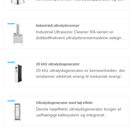
parameteregenskaber bestemmer ydelsen for
hele enheden. Ultralydstransduceren er en
almindeligt anvendt sandwichtransducer ud over
den magnetostriktive struktur.
Industrielt ultralydsrenser
Industrial Ultrasonic Cleaner RA-serien er
dobbeltfrekvent ultralydsrensemaskine velegnet
til industrielle applikationer.
Ultralydsgeneratorens kernekomponent
vedtager den mest avancerede T-
teknologiplatform, der har høj
20 kHz ultralydsgenerator
rengøringseffektivitet, enkle operationer og intet
20 khz ultralydsgenerator er kerneenheden, der
behov for fejlfinding på stedet.Den kan bruges i
omdanner elektrisk energi til mekanisk energi
vid udstrækning i metalprodukter, bildele,
(ultralyd), den piezoelektriske keramiske chip er
elektronikrengøring, medicinske instrumenter,
valgt fra en velkendt leverandør og kan give en
optisk glasrensning osv. .
stærk og stabil output. Frekvensen er
hovedsageligt 20 kHz, vi kan levere
Ultralydsgenerator med høj effekt
ultralydstransducer, ultralydstransducer med
Denne højeffekts ultralydsgenerator bruger et
booster, ultralydstransducer med booster og
uafhængigt kølesystem og integreret
sonotrode separat som din anmodning.
ledningsskema, inklusive strømforsyning til
ultralydsgeneratorer, ultralyds HF-kabel,