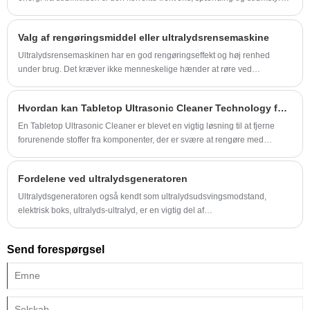
Elektrisk strøm fra elledningen transmitteres ved ca. 100 til 250 volt AC
og en frekvens på 50 eller 60 Hz.
Valg af rengøringsmiddel eller ultralydsrensemaskine
Ultralydsrensemaskinen har en god rengøringseffekt og høj renhed
under brug. Det kræver ikke menneskelige hænder at røre ved
rengøringsvæsken under brug og er til en vis grad meget sikker og
pålidelig. Denne artikel introducerer valget af rengøringsvæske i
Hvordan kan Tabletop Ultrasonic Cleaner Technology forbedre moderne rengøringsapplikationer?
ultralydsrenserens arbejdsproces.
En Tabletop Ultrasonic Cleaner er blevet en vigtig løsning til at fjerne
forurenende stoffer fra komponenter, der er svære at rengøre med
traditionelle metoder. Ved at bruge ultralydskavitationsteknologi kan
disse systemer give dyb og ensartet rengøringsydelse, samtidig med at
Fordelene ved ultralydsgeneratoren
man reducerer manuel drift og forbedrer proceskonsistensen.
Ultralydsgeneratoren også kendt som ultralydsudsvingsmodstand,
elektrisk boks, ultralyds-ultralyd, er en vigtig del af
masseultralydssystemet
Send forespørgsel