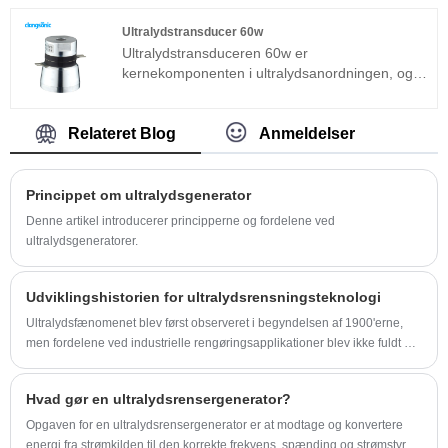
styresystem og kommunikationsbus til
ultralydsgenerator osv. Kun 1 kabinet kan drive
Ultralydstransducer 60w
hele ultralydsrensningstanken med høj effekt.
Ultralydstransduceren 60w er
Let at installere, betjene og vedligeholde.
kernekomponenten i ultralydsanordningen, og
Ultralydsgenerator med høj effekt er meget
dens parametreegenskaber bestemmer
stabil.
ydeevnen for hele enheden.
Ultralydstransduceren 60w er en almindeligt
Relateret Blog
Anmeldelser
anvendt sandwichtransducer ud over den
magnetostriktive struktur.
Princippet om ultralydsgenerator
Denne artikel introducerer principperne og fordelene ved
ultralydsgeneratorer.
Udviklingshistorien for ultralydsrensningsteknologi
Ultralydsfænomenet blev først observeret i begyndelsen af ​​1900'erne,
men fordelene ved industrielle rengøringsapplikationer blev ikke fuldt ud
realiseret før i begyndelsen af ​​1960'erne.
Hvad gør en ultralydsrensergenerator?
Opgaven for en ultralydsrensergenerator er at modtage og konvertere
energi fra strømkilden til den korrekte frekvens, spænding og strømstyrke.