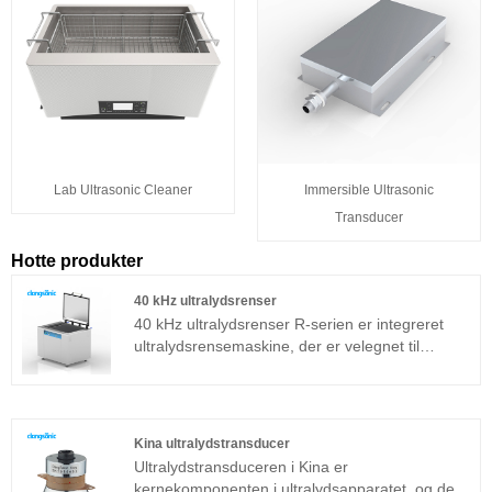
Lab Ultrasonic Cleaner
Immersible Ultrasonic
Transducer
Hotte produkter
40 kHz ultralydsrenser
40 kHz ultralydsrenser R-serien er integreret
ultralydsrensemaskine, der er velegnet til
industrielle applikationer. Ultralydgeneratorens
kernekomponent vedtager avanceret T-
teknologiplatform, som har høj
rengøringseffektivitet, enkle operationer og intet
Kina ultralydstransducer
behov for fejlfinding på stedet.
Ultralydstransduceren i Kina er
kernekomponenten i ultralydsapparatet, og dets