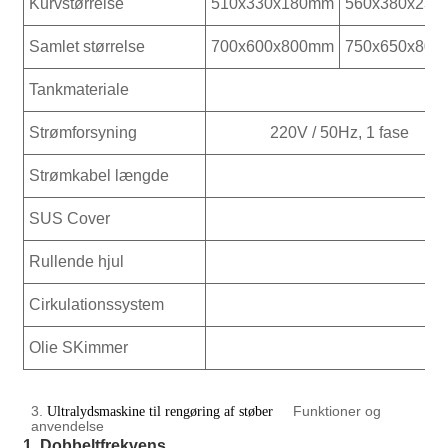
Kurvstørrelse
510x330x180mm
560x380x23
Samlet størrelse
700x600x800mm
750x650x80
Tankmateriale
Strømforsyning
220V / 50Hz, 1 fase
Strømkabel længde
SUS Cover
Rullende hjul
Cirkulationssystem
Olie SKimmer
3.
Funktioner og
Ultralydsmaskine til rengøring af støber
anvendelse
1. Dobbeltfrekvens