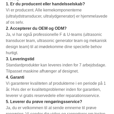
1. Er du producent eller handelsselskab?
Vi er producent. Alle kernekomponenterne
(ultralydstransducer, ultralydgenerator) er hjemmelavede
af os selv.
2. Accepterer du OEM og ODM?
Ja, vi har også professionelle F & U-teams (ultrasonic
transducer team, ultrasonic generator team og mekanisk
design team) til at imødekomme dine specielle behov
hurtigt.
3. Leveringstid
Standardprodukter kan leveres inden for 7 arbejdsdage.
Tilpasset maskine afhænger af designet.
4. Garanti
Vi garanterer kvaliteten af ​​produkterne i en periode på 1
år. Hvis der er kvalitetsproblemer inden for garantien,
leverer vi gratis reservedele eller reparationsservice.
5. Leverer du prøve rengøringsservice?
Ja, du er velkommen til at sende emnerne til prøve
rengøring. Vi sender dig video og rapporterer om testen.