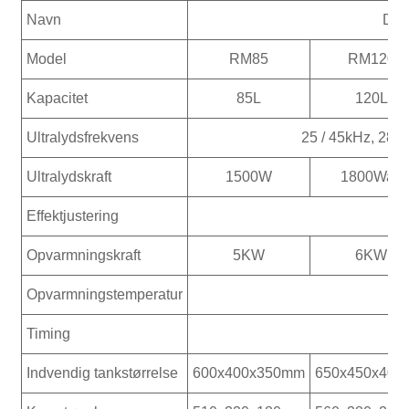
Navn
Dua
Model
RM85
RM120
Kapacitet
85L
120L
Ultralydsfrekvens
25 / 45kHz, 28 /
Ultralydskraft
1500W
1800Watt
Effektjustering
Opvarmningskraft
5KW
6KW
Opvarmningstemperatur
Timing
Indvendig tankstørrelse
600x400x350mm
650x450x40