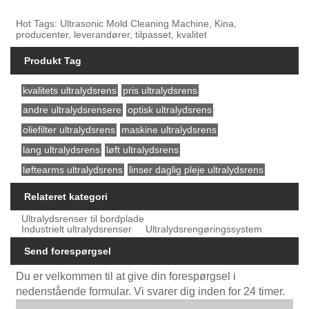
Hot Tags: Ultrasonic Mold Cleaning Machine, Kina,
producenter, leverandører, tilpasset, kvalitet
Produkt Tag
kvalitets ultralydsrens
pris ultralydsrens
andre ultralydsrensere
optisk ultralydsrens
oliefilter ultralydsrens
maskine ultralydsrens
lang ultralydsrens
løft ultralydsrens
løftearms ultralydsrens
linser daglig pleje ultralydsrens
Relateret kategori
Ultralydsrenser til bordplade
Industrielt ultralydsrenser
Ultralydsrengøringssystem
Send forespørgsel
Du er velkommen til at give din forespørgsel i
nedenstående formular. Vi svarer dig inden for 24 timer.