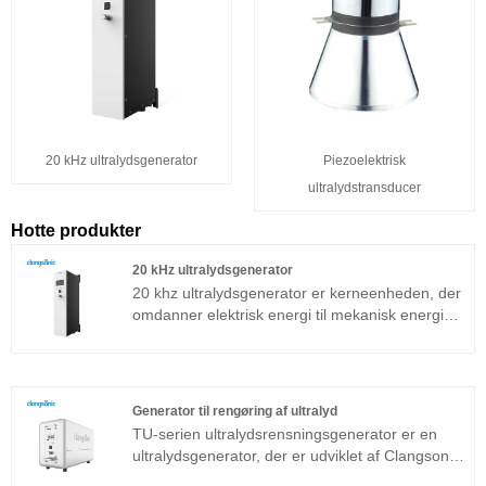
20 kHz ultralydsgenerator
Piezoelektrisk
ultralydstransducer
Hotte produkter
20 kHz ultralydsgenerator
20 khz ultralydsgenerator er kerneenheden, der
omdanner elektrisk energi til mekanisk energi
(ultralyd), den piezoelektriske keramiske chip er
valgt fra en velkendt leverandør og kan give en
stærk og stabil output. Frekvensen er
hovedsageligt 20 kHz, vi kan levere
Generator til rengøring af ultralyd
ultralydstransducer, ultralydstransducer med
TU-serien ultralydsrensningsgenerator er en
booster, ultralydstransducer med booster og
ultralydsgenerator, der er udviklet af Clangsonic
sonotrode separat som din anmodning.
Company i mere end ti år og er placeret inden