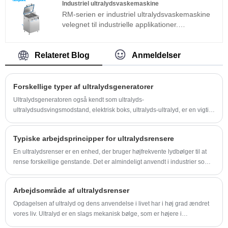
Industriel ultralydsvaskemaskine
behov for fejlfinding på stedet.
RM-serien er industriel ultralydsvaskemaskine
Ultralydsfilterrengøringsmaskine kan bruges
velegnet til industrielle applikationer.
meget i metalprodukter, bildele,
Ultralydsgeneratorens kernekomponent
elektronikrengøring osv.
vedtager den mest avancerede T-
teknologiplatform, som har høj
Relateret Blog
Anmeldelser
rengøringseffektivitet, enkle operationer og intet
behov for fejlfinding på stedet. Industriel
ultralydsvaskemaskine kan bruges meget i
Forskellige typer af ultralydsgeneratorer
metalprodukter, bildele, elektronikrengøring,
Ultralydsgeneratoren også kendt som ultralyds-
medicinske instrumenter, rengøring af optisk
ultralydsudsvingsmodstand, elektrisk boks, ultralyds-ultralyd, er en vigtig
glas osv.
del af masseultralydssystemet.
Typiske arbejdsprincipper for ultralydsrensere
En ultralydsrenser er en enhed, der bruger højfrekvente lydbølger til at
rense forskellige genstande. Det er almindeligt anvendt i industrier som
smykker, elektronik, sundhedspleje og bilindustrien, såvel som i
husholdninger til rengøring af sarte genstande.
Arbejdsområde af ultralydsrenser
Opdagelsen af ​​ultralyd og dens anvendelse i livet har i høj grad ændret
vores liv. Ultralyd er en slags mekanisk bølge, som er højere i
vibrationsfrekvens end lydbølge.