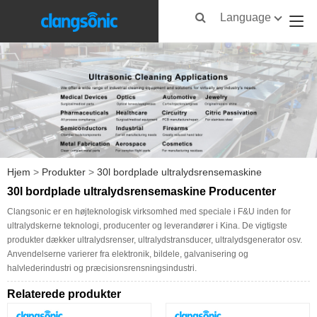
Language
Hjem
>
Produkter
>
30l bordplade ultralydsrensemaskine
30l bordplade ultralydsrensemaskine Producenter
Clangsonic er en højteknologisk virksomhed med speciale i F&U inden for
ultralydskerne teknologi, producenter og leverandører i Kina. De vigtigste
produkter dækker ultralydsrenser, ultralydstransducer, ultralydsgenerator osv.
Anvendelserne varierer fra elektronik, bildele, galvanisering og
halvlederindustri og præcisionsrensningsindustri.
Relaterede produkter