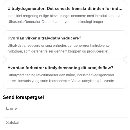
Ultralydsgenerator: Det seneste fremskridt inden for industriel rengøringsteknologi
Industriel rengøring er lige blevet meget nemmere med introduktionen af ​​
Ultrasonic Generator. Denne banebrydende teknologi bruger
højfrekvente lydbølger til at skabe mikroskopiske bobler, der effektivt
fjerner snavs og snavs fra en række forskellige overflader og materialer.
Hvordan virker ultralydstransducere?
Ultralydstransducere er små enheder, der genererer højfrekvente
lydbølger, som derefter rejser gennem kroppen og producerer et
detaljeret billede af organer og væv. Disse billeder giver
sundhedspersonale værdifuld diagnostisk information, så de kan
Hvordan forbedrer ultralydsrensning dit arbejdsflow?
diagnosticere og behandle sygdomme mere præcist og effektivt.
Ultralydsrensning revolutionerer den måde, industrier vedligeholder
præcisionsudstyr og sarte komponenter. Ved at udnytte højfrekvente
lydbølger leverer denne teknologi exceptionelle rengøringsresultater
hurtigt og effektivt. I denne artikel udforsker vi mekanismer, applikationer,
Send forespørgsel
fordele og praktiske tips til at bruge ultralydsrensningssystemer, der
hjælper virksomheder med at optimere driften og reducere nedetiden.