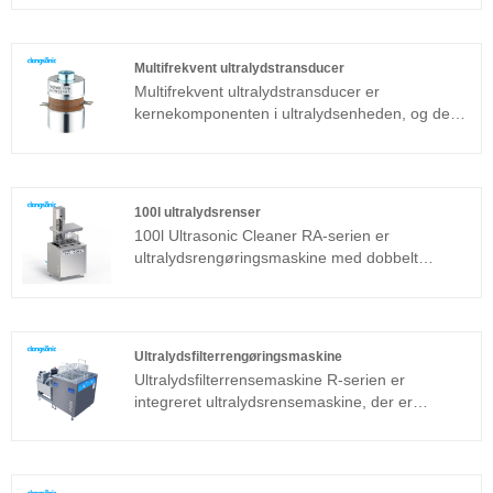
for avanceret industriel rengøring. Denne
ultralydsrensningsgenerator er udviklet med den
nye teknologi og med full-bridge faseskift,
Multifrekvent ultralydstransducer
konstant effekt, automatisk frekvensjagt og
Multifrekvent ultralydstransducer er
automatisk impedansændring. Det kan
kernekomponenten i ultralydsenheden, og dens
yderligere forbedre generatorens
parametreegenskaber bestemmer ydeevnen for
tilpasningsevne til forskellige
hele enheden. Multifrekvent ultralydstransducer
arbejdsforholdsstabilitet.
er en almindeligt anvendt sandwichtransducer
ud over den magnetostriktive struktur.
100l ultralydsrenser
100l Ultrasonic Cleaner RA-serien er
ultralydsrengøringsmaskine med dobbelt
frekvens velegnet til industrielle applikationer.
Ultralydsgeneratorens kernekomponent
vedtager den mest avancerede T-
teknologiplatform, som har høj
Ultralydsfilterrengøringsmaskine
rengøringseffektivitet, enkle operationer og intet
Ultralydsfilterrensemaskine R-serien er
behov for fejlfinding på stedet. Det kan bruges i
integreret ultralydsrensemaskine, der er
vid udstrækning i metalprodukter, bildele,
velegnet til industrielle applikationer.
elektronikrengøring, medicinske instrumenter,
Ultralydgeneratorens kernekomponent vedtager
rengøring af optisk glas osv.
avanceret T-teknologiplatform, som har høj
rengøringseffektivitet, enkle operationer og intet