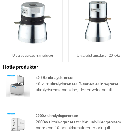
Ultralydspiezo-transducer
Ultralydstransducer 20 kHz
Hotte produkter
40 kHz ultralydsrenser
40 kHz ultralydsrenser R-serien er integreret
ultralydsrensemaskine, der er velegnet til
industrielle applikationer. Ultralydgeneratorens
kernekomponent vedtager avanceret T-
teknologiplatform, som har høj
rengøringseffektivitet, enkle operationer og intet
2000w ultralydsgenerator
behov for fejlfinding på stedet.
2000w ultralydgenerator blev udviklet gennem
mere end 10 års akkumuleret erfaring til