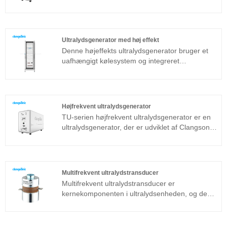
avancerede industrielle rengøringsapplikationer.
Det vedtager de 4 vigtigste teknologier: Fuld
brofaseforskydning, konstant strømudgang,
automatisk frekvenssporing og belastning af
Ultralydsgenerator med høj effekt
selvtilpasning, hvilket vil forbedre stabiliteten og
Denne højeffekts ultralydsgenerator bruger et
kompatibiliteten til forskellige arbejdsforhold.
uafhængigt kølesystem og integreret
ledningsskema, inklusive strømforsyning til
ultralydsgeneratorer, ultralyds HF-kabel,
styresystem og kommunikationsbus til
ultralydsgenerator osv. Kun 1 kabinet kan drive
Højfrekvent ultralydsgenerator
hele ultralydsrensningstanken med høj effekt.
TU-serien højfrekvent ultralydsgenerator er en
Let at installere, betjene og vedligeholde.
ultralydsgenerator, der er udviklet af Clangsonic
Ultralydsgenerator med høj effekt er meget
Company i mere end ti år og er placeret inden
stabil.
for avanceret industriel rengøring. Denne
højfrekvente ultralydsgenerator i TU-serien er
udviklet med den nye teknologi og med
Multifrekvent ultralydstransducer
fasebearbejdning med fuld bro, konstant effekt,
Multifrekvent ultralydstransducer er
automatisk frekvensjagt og automatisk
kernekomponenten i ultralydsenheden, og dens
impedansændring. Det kan yderligere forbedre
parametreegenskaber bestemmer ydeevnen for
generatorens tilpasningsevne til forskellige
hele enheden. Multifrekvent ultralydstransducer
arbejdsforholdsstabilitet.
er en almindeligt anvendt sandwichtransducer