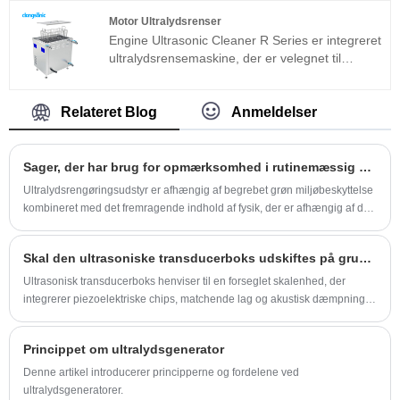
ud over den magnetostriktive struktur.
Motor Ultralydsrenser
Engine Ultrasonic Cleaner R Series er integreret
ultralydsrensemaskine, der er velegnet til
industrielle applikationer. Ultralydgeneratorens
kernekomponent vedtager avanceret T-
teknologiplatform, som har høj
Relateret Blog
Anmeldelser
rengøringseffektivitet, enkle operationer og intet
behov for fejlfinding på stedet. Det kan bruges
meget i metalprodukter, bildele, rengøring af
Sager, der har brug for opmærksomhed i rutinemæssig vedligeholdelse af ultralydsrengøringsudstyr
elektronik osv.
Ultralydsrengøringsudstyr er afhængig af begrebet grøn miljøbeskyttelse
kombineret med det fremragende indhold af fysik, der er afhængig af den
socialiserede funktion, accelerationsfunktion og direkte
tilstrømningsfunktion af ultralyd i væske for at opnå
Skal den ultrasoniske transducerboks udskiftes på grund af overfladetøj?
højpræcisionsrensningskrav.
Ultrasonisk transducerboks henviser til en forseglet skalenhed, der
integrerer piezoelektriske chips, matchende lag og akustisk dæmpning.
Dens overfladetilstand påvirker direkte effektiviteten af ​​den ultralyds
energioverførsel.
Princippet om ultralydsgenerator
Denne artikel introducerer principperne og fordelene ved
ultralydsgeneratorer.