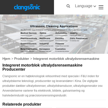
Language
Hjem
>
Produkter
>
Integreret motorblok ultralydsrensemaskine
Integreret motorblok ultralydsrensemaskine
Producenter
Clangsonic er en højteknologisk virksomhed med speciale i F&U inden for
ultralydskerne teknologi, producenter og leverandører i Kina. De vigtigste
produkter dækker ultralydsrenser, ultralydstransducer, ultralydsgenerator osv.
Anvendelserne varierer fra elektronik, bildele, galvanisering og
halvlederindustri og præcisionsrensningsindustri.
Relaterede produkter