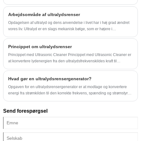
Arbejdsområde af ultralydsrenser
Opdagelsen af ​​ultralyd og dens anvendelse i livet har i høj grad ændret
vores liv. Ultralyd er en slags mekanisk bølge, som er højere i
vibrationsfrekvens end lydbølge.
Princippet om ultralydsrenser
Princippet med Ultrasonic Cleaner Princippet med Ultrasonic Cleaner er
at konvertere lydenergien fra den ultralydsfrekvenskildes kraft til
mekanisk vibration gennem transduceren og udstråle ultralydsbølgen til
rengøringsvæsken i tanken gennem rengøringsbeholdervæggen.
Hvad gør en ultralydsrensergenerator?
Opgaven for en ultralydsrensergenerator er at modtage og konvertere
energi fra strømkilden til den korrekte frekvens, spænding og strømstyrke.
Elektrisk strøm fra elledningen transmitteres ved ca. 100 til 250 volt AC
og en frekvens på 50 eller 60 Hz.
Send forespørgsel