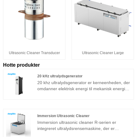
Ultrasonic Cleaner Transducer
Ultrasonic Cleaner Large
Hotte produkter
20 kHz ultralydsgenerator
20 khz ultralydsgenerator er kerneenheden, der
omdanner elektrisk energi til mekanisk energi
(ultralyd), den piezoelektriske keramiske chip er
valgt fra en velkendt leverandør og kan give en
stærk og stabil output. Frekvensen er
hovedsageligt 20 kHz, vi kan levere
Immersion Ultrasonic Cleaner
ultralydstransducer, ultralydstransducer med
Immersion ultrasonic cleaner R-serien er
booster, ultralydstransducer med booster og
integreret ultralydsrensemaskine, der er
sonotrode separat som din anmodning.
velegnet til industrielle applikationer.