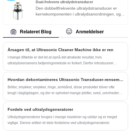
Dual-frekvens ultralydstransducer
du også fremstille nedsænkning
Den dobbeltfrekvente ultralydstransducer er
ultralydstransducerpakke i henhold til tilpasning
kernekomponenten i ultralydsanordningen, og
af specielle specifikationer.
dens parametreegenskaber bestemmer
ydeevnen for hele enheden. Den
dobbeltfrekvente ultralydstransducer er en
Relateret Blog
Anmeldelser
almindeligt anvendt sandwichtransducer ud over
den magnetostriktive struktur.
Årsagen til, at Ultrasonic Cleaner Machine ikke er ren
I mange tilfælde er det let at opnå det ønskede resultat, hvis
ultralydsrenserens betjeningsmetode er forkert. Derfor introducerer
denne artikel, hvordan du bruger ultralydsrenseren korrekt.
Hvordan dekontamineres Ultrasonic Transducer-rensemaskine?
Briller, smykker, smykker, ringe, armbånd, disse produkter bliver ofte
brugt i dagligdagen, og der er ophobet mange pletter, sved, urenheder
og andet snavs i slidserne, og disse genstande kan slet ikke rengøres
manuelt.
Fordele ved ultralydsgeneratorer
Ultralydsgeneratorer bruges i mange maskiner og udstyr og er meget
vigtige. Denne artikel vil dele fordelene ved ultralydsgeneratorer.