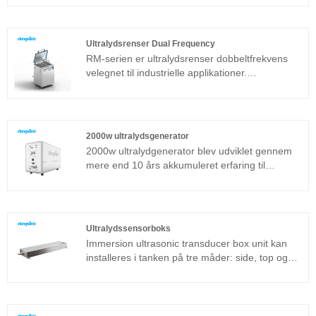
Ultralydgeneratorens kernekomponent vedtager
avanceret T-teknologiplatform, som har høj
rengøringseffektivitet, enkle operationer og intet
Ultralydsrenser Dual Frequency
behov for fejlfinding på stedet. Immersion
RM-serien er ultralydsrenser dobbeltfrekvens
ultrasonic cleaner kan bruges meget i
velegnet til industrielle applikationer.
metalprodukter, bildele, elektronikrengøring osv.
Ultralydsgeneratorens kernekomponent
vedtager den mest avancerede T-
teknologiplatform, som har høj
rengøringseffektivitet, enkle operationer og intet
2000w ultralydsgenerator
behov for fejlfinding på stedet. Ultralydsrenser
2000w ultralydgenerator blev udviklet gennem
dobbeltfrekvens kan bruges meget i
mere end 10 års akkumuleret erfaring til
metalprodukter, bildele, elektronikrengøring,
avancerede industrielle rengøringsapplikationer.
medicinske instrumenter, rengøring af optisk
Det vedtager de 4 vigtigste teknologier: Fuld
glas osv.
brofaseforskydning, konstant strømudgang,
automatisk frekvenssporing og belastning af
Ultralydssensorboks
selvtilpasning, hvilket vil forbedre stabiliteten og
Immersion ultrasonic transducer box unit kan
kompatibiliteten til forskellige arbejdsforhold.
installeres i tanken på tre måder: side, top og
bund. Ultralydsrenseanordningen består af
ultralydstransduceren og generatoren. Hvis
ultralydsrensemaskine af standardmodellen ikke
kan anvendes på et specifikt arbejdsmiljø, kan