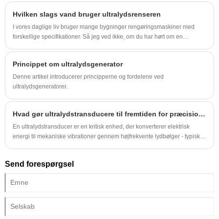
Hvilken slags vand bruger ultralydsrenseren
I vores daglige liv bruger mange bygninger rengøringsmaskiner med
forskellige specifikationer. Så jeg ved ikke, om du har hørt om en
rensemaskine.
Princippet om ultralydsgenerator
Denne artikel introducerer principperne og fordelene ved
ultralydsgeneratorer.
Hvad gør ultralydstransducere til fremtiden for præcisionsrengøring?
En ultralydstransducer er en kritisk enhed, der konverterer elektrisk
energi til mekaniske vibrationer gennem højfrekvente lydbølger - typisk i
området fra 20 kHz til flere MHz. Disse lydbølger forplanter sig gennem et
medium såsom væske og skaber mikroskopiske bobler, der imploderer i
Send forespørgsel
en proces kendt som kavitation. Denne intense, men kontrollerede
handling leverer enestående rengørings-, svejse- og testydelse på tværs
af en lang række industrier.