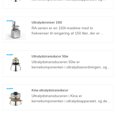
dens parameterkarakteristikker bestemmer
ydelsen for hele enheden. Ultralyds
langevinstransduceren er en almindeligt
anvendt sandwichtransducer ud over den
Ultralydsrenser 150l
magnetostriktive struktur.
RA-serien er en 150l-maskine med to
frekvenser til rengøring af 150 liter, der er
velegnet til industrielle applikationer.
Ultralydsgeneratorens kernekomponent
vedtager den mest avancerede T-
teknologiplatform, som har høj
Ultralydstransducer 50w
rengøringseffektivitet, enkle operationer og intet
Ultralydstransduceren 50w er
behov for fejlfinding på stedet. Ultralydsrenser
kernekomponenten i ultralydsanordningen, og
150l kan bruges meget i metalprodukter, bildele,
dens parametreegenskaber bestemmer
elektronikrengøring, medicinske instrumenter,
ydeevnen for hele enheden.
rengøring af optisk glas osv.
Ultralydstransduceren 50w er en almindeligt
anvendt sandwichtransducer ud over den
Kina ultralydstransducer
magnetostriktive struktur.
Ultralydstransduceren i Kina er
kernekomponenten i ultralydsapparatet, og dets
parameteregenskaber bestemmer ydelsen for
hele enheden. Ultralydstransduceren er en