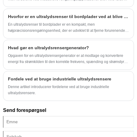
realiseret før i begyndelsen af ​​1960'erne.
Hvorfor er en ultralydsrenser til bordplader ved at blive det foretrukne valg til præcisionsrengøring?
En ultralydsrenser til bordplader er en kompakt, men
højpræcisionsrengøringsenhed, der er udviklet til at fjerne forurenende
stoffer fra komplekse, sarte eller svært tilgængelige overflader ved hjælp
af ultralydsbølger. Den fungerer ved at generere højfrekvente lydbølger -
Hvad gør en ultralydsrensergenerator?
typisk mellem 28-80 kHz - gennem en transducer, hvilket skaber
mikroskopiske kavitationsbobler inde i en flydende rengøringsopløsning.
Opgaven for en ultralydsrensergenerator er at modtage og konvertere
Når disse bobler kollapser, frigiver de intens rengøringsenergi, der er i
energi fra strømkilden til den korrekte frekvens, spænding og strømstyrke.
stand til at fjerne snavs, fedt, olierester, oxider, polerblandinger og
Elektrisk strøm fra elledningen transmitteres ved ca. 100 til 250 volt AC
mikroskopiske partikler fra metal, plastik, glas, keramik og elektroniske
og en frekvens på 50 eller 60 Hz.
Fordele ved at bruge industrielle ultralydsrensere
komponenter.
Denne artikel introducerer fordelene ved at bruge industrielle
ultralydsrensere.
Send forespørgsel