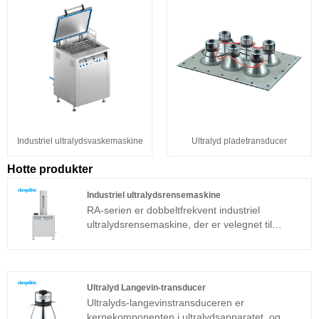
Industriel ultralydsvaskemaskine
Ultralyd pladetransducer
Hotte produkter
Industriel ultralydsrensemaskine
RA-serien er dobbeltfrekvent industriel
ultralydsrensemaskine, der er velegnet til
industrielle applikationer. Ultralydsgeneratorens
kernekomponent vedtager den mest
avancerede T-teknologiplatform, som har høj
rengøringseffektivitet, enkle operationer og intet
Ultralyd Langevin-transducer
behov for fejlfinding på stedet.
Ultralyds-langevinstransduceren er
kernekomponenten i ultralydsapparatet, og