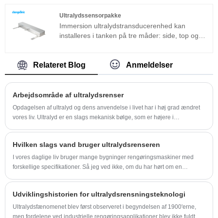
almindeligt anvendt sandwichtransducer ud over
den magnetostriktive struktur.
Ultralydssensorpakke
Immersion ultralydstransducerenhed kan
installeres i tanken på tre måder: side, top og
bund. Ultralydsrenseanordningen består af
ultralydstransduceren og generatoren. Hvis
ultralydsrensemaskine af standardmodellen ikke
Relateret Blog
Anmeldelser
kan anvendes på et specifikt arbejdsmiljø, kan
du også fremstille nedsænkning
ultralydstransducerpakke i henhold til tilpasning
Arbejdsområde af ultralydsrenser
af specielle specifikationer. Arbejdspositionerne
Opdagelsen af ​​ultralyd og dens anvendelse i livet har i høj grad ændret
kan installeres på væsketanksiden, undersiden
vores liv. Ultralyd er en slags mekanisk bølge, som er højere i
eller begge sider for at opnå forskellige
vibrationsfrekvens end lydbølge.
rengøringseffekter. Det har en rustfri
stålkonstruktion. Stærkt syre- og stærkt
Hvilken slags vand bruger ultralydsrenseren
alkalibestandigt materiale bruges til at forstærke
I vores daglige liv bruger mange bygninger rengøringsmaskiner med
og stramme svejsning.
forskellige specifikationer. Så jeg ved ikke, om du har hørt om en
rensemaskine.
Udviklingshistorien for ultralydsrensningsteknologi
Ultralydsfænomenet blev først observeret i begyndelsen af ​​1900'erne,
men fordelene ved industrielle rengøringsapplikationer blev ikke fuldt ud