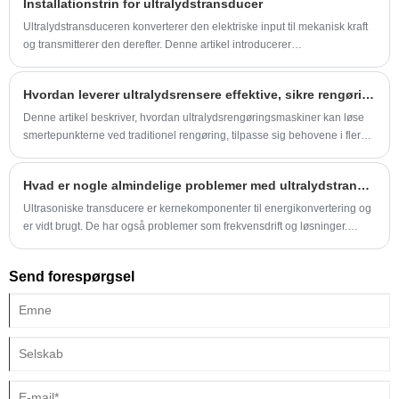
Installationstrin for ultralydstransducer
Ultralydstransduceren konverterer den elektriske input til mekanisk kraft
og transmitterer den derefter. Denne artikel introducerer
installationstrinnene for ultralydstransduceren.
Hvordan leverer ultralydsrensere effektive, sikre rengøringsløsninger på tværs af industrielle, medicinske, smykker og husholdningssektorer?
Denne artikel beskriver, hvordan ultralydsrengøringsmaskiner kan løse
smertepunkterne ved traditionel rengøring, tilpasse sig behovene i flere
industrier, udvikle sig til tilpasning og hjælpe rengøringsprocessen med
at blive mere nøjagtig, sikker og effektiv.
Hvad er nogle almindelige problemer med ultralydstransducere?
Ultrasoniske transducere er kernekomponenter til energikonvertering og
er vidt brugt. De har også problemer som frekvensdrift og løsninger.
Nyere modeller har overvågningskapaciteter.
Send forespørgsel