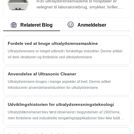
R30 ultralydsrensemaskine til hospitaler er
velegnet til laboratoriebrug, smykker, briller,
linser og industriel superfin rengøring af
komponenter. Hospitalets
ultralydsrensemaskine er udviklet baseret på
Relateret Blog
Anmeldelser
den avancerede Full Bridge Phase Shift-
teknologi og udstyret med LCD-display, timer,
varmelegeme og så videre, nem at betjene og
Fordele ved at bruge ultralydsrensemaskine
ikke nødvendigt at debugge. Hospital ultralyds
Ultralydsrensere er meget udbredt i forskellige industrier. Denne artikel
rengøringsmaskine er meget brugt i metaldele,
vil dele strukturen og fordelene ved ultralydsrensere.
bildele, elektronik og medicinsk industri osv.
Anvendelse af Ultrasonic Cleaner
Ultralydsrensere bruges i mange aspekter af livet. Denne artikel
introducerer anvendelsesindustrien for ultralydsrensere.
Udviklingshistorien for ultralydsrensningsteknologi
Ultralydsfænomenet blev først observeret i begyndelsen af ​​1900'erne,
men fordelene ved industrielle rengøringsapplikationer blev ikke fuldt ud
realiseret før i begyndelsen af ​​1960'erne.