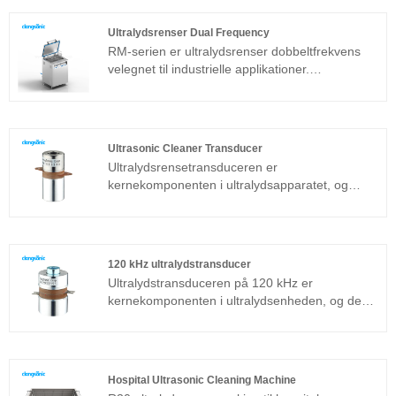
er en almindeligt anvendt sandwich transducer
ud over den magnetostriktive struktur.
Ultralydsrenser Dual Frequency
RM-serien er ultralydsrenser dobbeltfrekvens
velegnet til industrielle applikationer.
Ultralydsgeneratorens kernekomponent
vedtager den mest avancerede T-
teknologiplatform, som har høj
rengøringseffektivitet, enkle operationer og intet
Ultrasonic Cleaner Transducer
behov for fejlfinding på stedet. Ultralydsrenser
Ultralydsrensetransduceren er
dobbeltfrekvens kan bruges meget i
kernekomponenten i ultralydsapparatet, og
metalprodukter, bildele, elektronikrengøring,
dens parameteregenskaber bestemmer ydelsen
medicinske instrumenter, rengøring af optisk
for hele enheden. Ultralydsrensetransduceren
glas osv.
er en almindeligt anvendt sandwichtransducer
ud over den magnetostriktive struktur.
120 kHz ultralydstransducer
Ultralydstransduceren på 120 kHz er
kernekomponenten i ultralydsenheden, og dens
parameteregenskaber bestemmer ydeevnen for
hele enheden. 120 kHz ultralydstransduceren er
en almindeligt anvendt sandwichtransducer ud
over den magnetostriktive struktur.
Hospital Ultrasonic Cleaning Machine