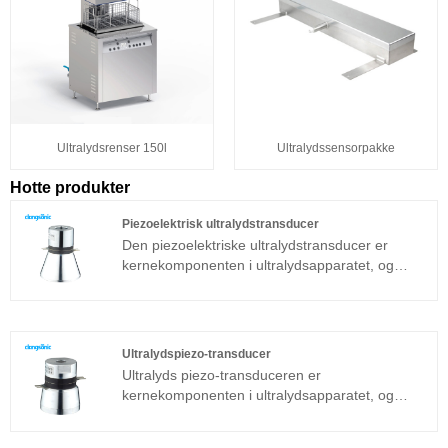
Ultralydsrenser 150l
Ultralydssensorpakke
Hotte produkter
Piezoelektrisk ultralydstransducer
Den piezoelektriske ultralydstransducer er
kernekomponenten i ultralydsapparatet, og
dens parameteregenskaber bestemmer ydelsen
for hele enheden. Den piezoelektriske
ultralydstransducer er en almindeligt anvendt
sandwichtransducer ud over den
Ultralydspiezo-transducer
magnetostriktive struktur.
Ultralyds piezo-transduceren er
kernekomponenten i ultralydsapparatet, og
dens parameteregenskaber bestemmer ydelsen
for hele enheden. Ultralyd piezo transduceren