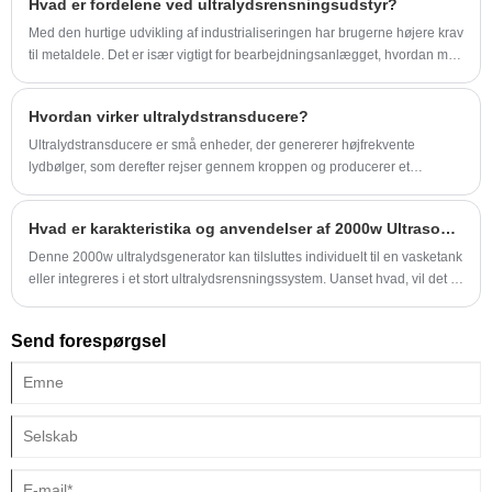
Hvad er fordelene ved ultralydsrensningsudstyr?
Med den hurtige udvikling af industrialiseringen har brugerne højere krav
til metaldele. Det er især vigtigt for bearbejdningsanlægget, hvordan man
rengør snavs på metaldelene.
Hvordan virker ultralydstransducere?
Ultralydstransducere er små enheder, der genererer højfrekvente
lydbølger, som derefter rejser gennem kroppen og producerer et
detaljeret billede af organer og væv. Disse billeder giver
sundhedspersonale værdifuld diagnostisk information, så de kan
Hvad er karakteristika og anvendelser af 2000w Ultrasonic Generator?
diagnosticere og behandle sygdomme mere præcist og effektivt.
Denne 2000w ultralydsgenerator kan tilsluttes individuelt til en vasketank
eller integreres i et stort ultralydsrensningssystem. Uanset hvad, vil det få
hurtig, ensartet og perfekt rengøringseffekt.
Send forespørgsel