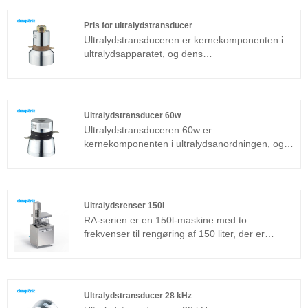
avancerede Full Bridge Phase Shift-teknologi og
udstyret med LCD-skærm, timer, varmelegeme
Pris for ultralydstransducer
og så videre, nem at betjene og ikke nødvendigt
Ultralydstransduceren er kernekomponenten i
at debugge.
ultralydsapparatet, og dens
parameteregenskaber bestemmer ydelsen for
hele enheden. Ultralydstransduceren er en
almindeligt anvendt sandwichtransducer ud over
den magnetostriktive struktur. Hvis du vil vide
Ultralydstransducer 60w
prisen på ultralydstransduceren, bedes du
Ultralydstransduceren 60w er
kontakte os!
kernekomponenten i ultralydsanordningen, og
dens parametreegenskaber bestemmer
ydeevnen for hele enheden.
Ultralydstransduceren 60w er en almindeligt
anvendt sandwichtransducer ud over den
Ultralydsrenser 150l
magnetostriktive struktur.
RA-serien er en 150l-maskine med to
frekvenser til rengøring af 150 liter, der er
velegnet til industrielle applikationer.
Ultralydsgeneratorens kernekomponent
vedtager den mest avancerede T-
teknologiplatform, som har høj
Ultralydstransducer 28 kHz
rengøringseffektivitet, enkle operationer og intet