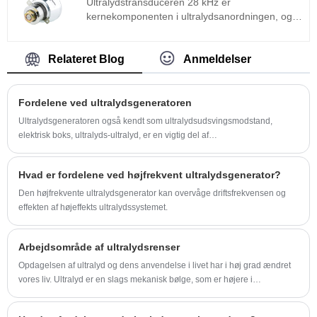
Ultralydstransduceren 28 kHz er
behov for fejlfinding på stedet. Ultralydsrenser
kernekomponenten i ultralydsanordningen, og
150l kan bruges meget i metalprodukter, bildele,
dens parametreegenskaber bestemmer
elektronikrengøring, medicinske instrumenter,
ydeevnen for hele enheden.
rengøring af optisk glas osv.
Ultralydstransduceren 28 khz er en almindeligt
Relateret Blog
Anmeldelser
anvendt sandwichtransducer ud over den
magnetostriktive struktur.
Fordelene ved ultralydsgeneratoren
Ultralydsgeneratoren også kendt som ultralydsudsvingsmodstand,
elektrisk boks, ultralyds-ultralyd, er en vigtig del af
masseultralydssystemet
Hvad er fordelene ved højfrekvent ultralydsgenerator?
Den højfrekvente ultralydsgenerator kan overvåge driftsfrekvensen og
effekten af ​​højeffekts ultralydssystemet.
Arbejdsområde af ultralydsrenser
Opdagelsen af ​​ultralyd og dens anvendelse i livet har i høj grad ændret
vores liv. Ultralyd er en slags mekanisk bølge, som er højere i
vibrationsfrekvens end lydbølge.