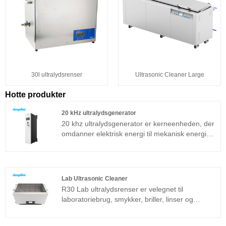
30l ultralydsrenser
Ultrasonic Cleaner Large
Hotte produkter
20 kHz ultralydsgenerator
20 khz ultralydsgenerator er kerneenheden, der
omdanner elektrisk energi til mekanisk energi
(ultralyd), den piezoelektriske keramiske chip er
valgt fra en velkendt leverandør og kan give en
stærk og stabil output. Frekvensen er
hovedsageligt 20 kHz, vi kan levere
Lab Ultrasonic Cleaner
ultralydstransducer, ultralydstransducer med
R30 Lab ultralydsrenser er velegnet til
booster, ultralydstransducer med booster og
laboratoriebrug, smykker, briller, linser og
sonotrode separat som din anmodning.
industriel superfin rengøring af komponenter.
Lab ultralydsrenser er udviklet baseret på den