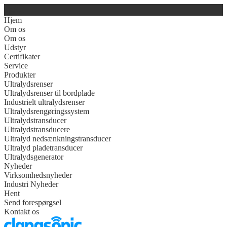
Hjem
Om os
Om os
Udstyr
Certifikater
Service
Produkter
Ultralydsrenser
Ultralydsrenser til bordplade
Industrielt ultralydsrenser
Ultralydsrengøringssystem
Ultralydstransducer
Ultralydstransducere
Ultralyd nedsænkningstransducer
Ultralyd pladetransducer
Ultralydsgenerator
Nyheder
Virksomhedsnyheder
Industri Nyheder
Hent
Send forespørgsel
Kontakt os