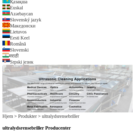
Қазақша
Euskal
Azərbaycan
Slovenský jazyk
Македонски
Lietuvos
Eesti Keel
Română
Slovenski
मराठी
Srpski језик
Hjem
>
Produkter
>
ultralydsrensebriller
ultralydsrensebriller Producenter