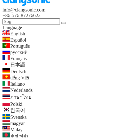
info@clangsonic.com
+86-576-87276622
Language
English
Español
Português
русский
Français
日本語
Deutsch
tiếng Việt
Italiano
Nederlands
ภาษาไทย
Polski
한국어
Svenska
magyar
Malay
বাংলা ভাষার