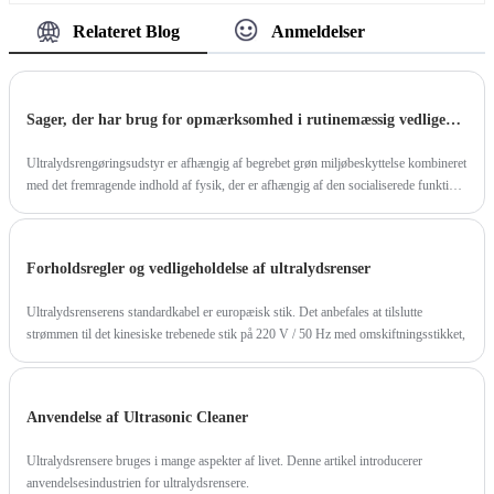
maskindialogmodel, der hjælper dig med hurtigt
arbejdsforholdsstabilitet.
og nemt at gennemføre rengøringsopgaven.
Relateret Blog
Anmeldelser
Installationen er kun få trin, den kan placeres i
næsten alle produktionsområder.
Sager, der har brug for opmærksomhed i rutinemæssig vedligeholdelse af ultralydsrengøringsudstyr
Ultralydsrengøringsudstyr er afhængig af begrebet grøn miljøbeskyttelse kombineret
med det fremragende indhold af fysik, der er afhængig af den socialiserede funktion,
accelerationsfunktion og direkte tilstrømningsfunktion af ultralyd i væske for at opnå
højpræcisionsrensningskrav.
Forholdsregler og vedligeholdelse af ultralydsrenser
Ultralydsrenserens standardkabel er europæisk stik. Det anbefales at tilslutte
strømmen til det kinesiske trebenede stik på 220 V / 50 Hz med omskiftningsstikket,
Anvendelse af Ultrasonic Cleaner
Ultralydsrensere bruges i mange aspekter af livet. Denne artikel introducerer
anvendelsesindustrien for ultralydsrensere.