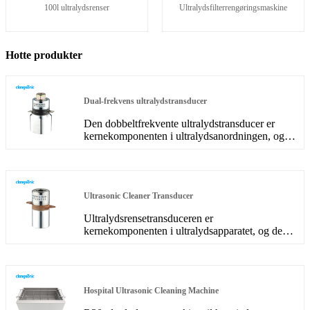
100l ultralydsrenser
Ultralydsfilterrengøringsmaskine
Hotte produkter
Dual-frekvens ultralydstransducer
Den dobbeltfrekvente ultralydstransducer er
kernekomponenten i ultralydsanordningen, og
dens parametreegenskaber bestemmer ydeevnen
for hele enheden. Den dobbeltfrekvente
ultralydstransducer er en almindeligt anvendt
sandwichtransducer ud over den
Ultrasonic Cleaner Transducer
magnetostriktive struktur.
Ultralydsrensetransduceren er
kernekomponenten i ultralydsapparatet, og dens
parameteregenskaber bestemmer ydelsen for hele
enheden. Ultralydsrensetransduceren er en
almindeligt anvendt sandwichtransducer ud over
den magnetostriktive struktur.
Hospital Ultrasonic Cleaning Machine