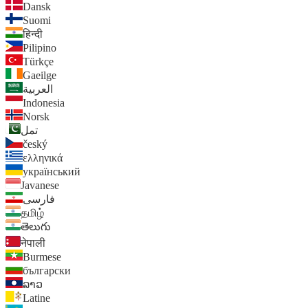
Dansk
Suomi
हिन्दी
Pilipino
Türkçe
Gaeilge
العربية
Indonesia
Norsk‎
تمل
český
ελληνικά
український
Javanese
فارسی
தமிழ்
తెలుగు
नेपाली
Burmese
български
ລາວ
Latine