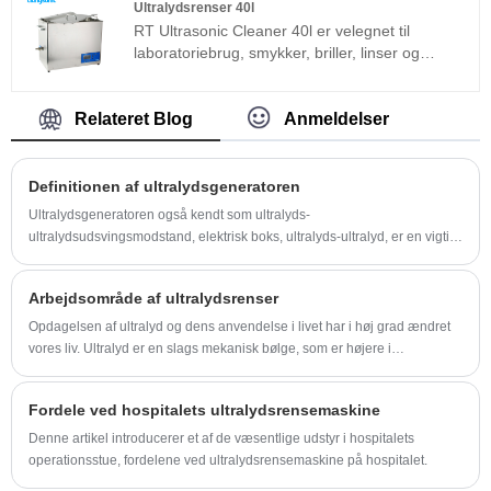
Ultralydsrenser 40l
behov for fejlfinding på stedet. Ultralydsrenser
RT Ultrasonic Cleaner 40l er velegnet til
dobbeltfrekvens kan bruges meget i
laboratoriebrug, smykker, briller, linser og
metalprodukter, bildele, elektronikrengøring,
industriel superfin rengøring af komponenter.
medicinske instrumenter, rengøring af optisk
Det er udviklet baseret på den avancerede Full
glas osv.
Bridge Phase Shift-teknologi og udstyret med
Relateret Blog
Anmeldelser
LCD-display, timer, varmelegeme og så videre,
nem at betjene og ikke nødvendigt at debugge.
Det er meget brugt i metaldele, bildele,
Definitionen af ​​ultralydsgeneratoren
elektronik og medicinsk industri osv.
Ultralydsgeneratoren også kendt som ultralyds-
ultralydsudsvingsmodstand, elektrisk boks, ultralyds-ultralyd, er en vigtig
del af masseultralydssystemet.
Arbejdsområde af ultralydsrenser
Opdagelsen af ​​ultralyd og dens anvendelse i livet har i høj grad ændret
vores liv. Ultralyd er en slags mekanisk bølge, som er højere i
vibrationsfrekvens end lydbølge.
Fordele ved hospitalets ultralydsrensemaskine
Denne artikel introducerer et af de væsentlige udstyr i hospitalets
operationsstue, fordelene ved ultralydsrensemaskine på hospitalet.