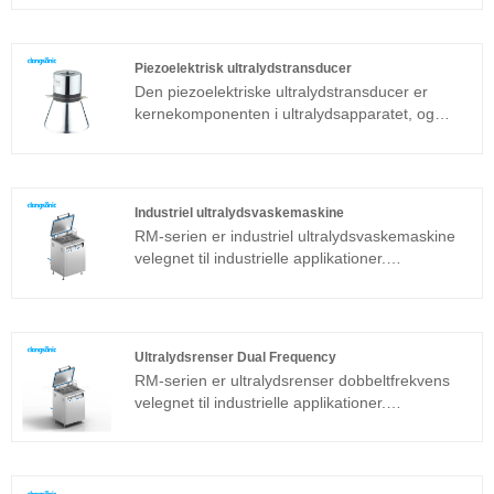
selvtilpasningsfunktion, som ville forbedre
stabiliteten og kompatibiliteten med forskellige
arbejdsforhold. Vedtag skillevægstype, design
Piezoelektrisk ultralydstransducer
med enkelt hulrumsluftkanal, det har god
Den piezoelektriske ultralydstransducer er
tilpasningsevne til det barske miljø. SU digital
kernekomponenten i ultralydsapparatet, og
ultralydsgenerator er velegnet til rengøring af
dens parameteregenskaber bestemmer ydelsen
galvaniseringsbad, printkort, 3C tilbehør og
for hele enheden. Den piezoelektriske
andre industrier.
ultralydstransducer er en almindeligt anvendt
sandwichtransducer ud over den
Industriel ultralydsvaskemaskine
magnetostriktive struktur.
RM-serien er industriel ultralydsvaskemaskine
velegnet til industrielle applikationer.
Ultralydsgeneratorens kernekomponent
vedtager den mest avancerede T-
teknologiplatform, som har høj
rengøringseffektivitet, enkle operationer og intet
Ultralydsrenser Dual Frequency
behov for fejlfinding på stedet. Industriel
RM-serien er ultralydsrenser dobbeltfrekvens
ultralydsvaskemaskine kan bruges meget i
velegnet til industrielle applikationer.
metalprodukter, bildele, elektronikrengøring,
Ultralydsgeneratorens kernekomponent
medicinske instrumenter, rengøring af optisk
vedtager den mest avancerede T-
glas osv.
teknologiplatform, som har høj
rengøringseffektivitet, enkle operationer og intet