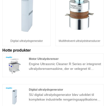
Digital ultralydsgenerator
Multifrekvent ultralydstransducer
Hotte produkter
Motor Ultralydsrenser
Engine Ultrasonic Cleaner R Series er integreret
ultralydsrensemaskine, der er velegnet til
industrielle applikationer. Ultralydgeneratorens
kernekomponent vedtager avanceret T-
teknologiplatform, som har høj
rengøringseffektivitet, enkle operationer og intet
Digital ultralydsgenerator
behov for fejlfinding på stedet. Det kan bruges
SU digital ultralydsgenerator blev udviklet til
meget i metalprodukter, bildele, rengøring af
komplekse industrielle rengøringsapplikationer.
elektronik osv.
Det vedtog kernemodulet til ultralyds