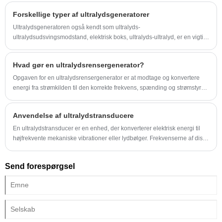
Forskellige typer af ultralydsgeneratorer
Ultralydsgeneratoren også kendt som ultralyds-
ultralydsudsvingsmodstand, elektrisk boks, ultralyds-ultralyd, er en vigtig
del af masseultralydssystemet.
Hvad gør en ultralydsrensergenerator?
Opgaven for en ultralydsrensergenerator er at modtage og konvertere
energi fra strømkilden til den korrekte frekvens, spænding og strømstyrke.
Elektrisk strøm fra elledningen transmitteres ved ca. 100 til 250 volt AC
og en frekvens på 50 eller 60 Hz.
Anvendelse af ultralydstransducere
En ultralydstransducer er en enhed, der konverterer elektrisk energi til
højfrekvente mekaniske vibrationer eller lydbølger. Frekvenserne af disse
bølger ligger uden for rækkevidden af ​​menneskelig hørelse og kan
bruges i en række forskellige applikationer på tværs af forskellige
Send forespørgsel
industrier.