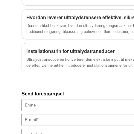
for at være enkel og hurtig.
Denne artikel beskriver, hvordan ultralydsrengøringsmaskiner
traditionel rengøring, tilpasse sig behovene i flere industrier, u
rengøringsprocessen med at blive mere nøjagtig, sikker og eff
Installationstrin for ultralydstransducer
Ultralydstransduceren konverterer den elektriske input til meka
derefter. Denne artikel introducerer installationstrinnene for ul
Send forespørgsel