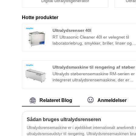
Digital ultralydsgenerator
Ultra
Hotte produkter
Ultralydsrenser 40l
RT Ultrasonic Cleaner 40l er velegnet til
laboratoriebrug, smykker, briller, linser og
industriel superfin rengøring af
komponenter. Det er udviklet baseret på
den avancerede Full Bridge Phase Shift-
Ultralydsmaskine til rengøring af støber
teknologi og udstyret med LCD-display,
timer, varmelegeme og så videre, nem at
Ultralyds støberensemaskine RM-serien er
betjene og ikke nødvendigt at debugge.
integreret ultralydsrensemaskine, der er
Det er meget brugt i metaldele, bildele,
velegnet til industrielle applikationer.
elektronik og medicinsk industri osv.
Ultralydgeneratorens kernekomponent
vedtager avanceret T-teknologiplatform,
Relateret Blog
Anmeldelser
som har høj rengøringseffektivitet, enkle
operationer og intet behov for fejlfinding på
stedet. Ultralyds støberensemaskine kan
Sådan bruges ultralydsrenseren
bruges meget i metalprodukter, bildele,
Ultralydsrensemaskine er i øjeblikket internationalt anerkendt
elektronikrengøring osv.
ultralydsrenseudstyr til rengøring. Ultralydsrensemaskinen bru