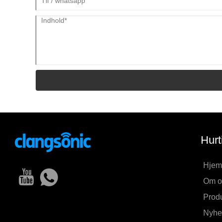
Hurt
Hjem
Om o
Produ
Nyhe