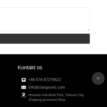
Kontakt os
+86-576-87276622
info@clangsonic.com
Houwan Industrial Park, Yuhuan City,
Zhejiang-provinsen Kina