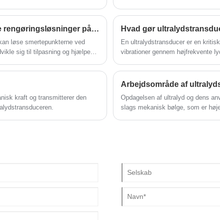
Hvordan leverer ultralydsrensere effektive, sikre rengøringsløsninger på tværs af industrielle, medicinske, smykker og husholdningssektorer?
Hvad gør ultralydstransduc
 kan løse smertepunkterne ved
En ultralydstransducer er en kritis
dvikle sig til tilpasning og hjælpe
vibrationer gennem højfrekvente lyd
ektiv.
lydbølger forplanter sig gennem 
imploderer i en proces kendt som k
enestående rengørings-, svejse- og
Arbejdsområde af ultralyd
nisk kraft og transmitterer den
Opdagelsen af ​​ultralyd og dens anv
tralydstransduceren.
slags mekanisk bølge, som er højer