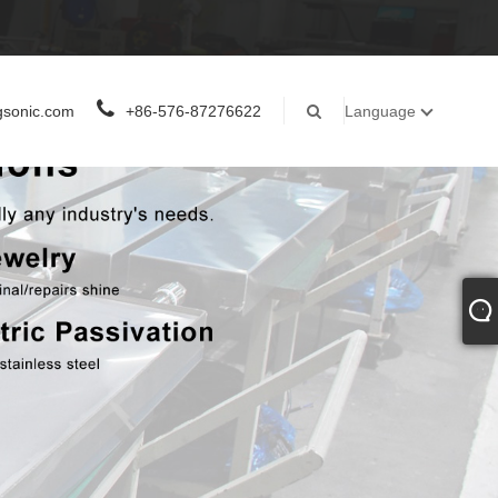
gsonic.com
+86-576-87276622
Language