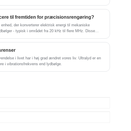
ere til fremtiden for præcisionsrengøring?
k enhed, der konverterer elektrisk energi til mekaniske
bølger - typisk i området fra 20 kHz til flere MHz. Disse
et medium såsom væske og skaber mikroskopiske bobler, der
avitation. Denne intense, men kontrollerede handling leverer
 testydelse på tværs af en lang række industrier.
srenser
endelse i livet har i høj grad ændret vores liv. Ultralyd er en
e i vibrationsfrekvens end lydbølge.